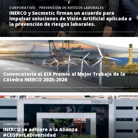
CORPORATIVO
PREVENCIÓN DE RIESGOS LABORALES
INERCO y Secmotic firman un acuerdo para
impulsar soluciones de Visión Artificial aplicada a
la prevención de riesgos laborales.
CORPORATIVO
Convocatoria al XIX Premio al Mejor Trabajo de la
Cátedra INERCO 2025-2026
CORPORATIVO
INERCO se adhiere a la Alianza
#CEOPorLaDiversidad