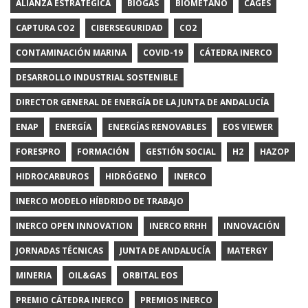
ALIANZA ESTRATÉGICA
BIOGAS
BIOMETANO
CAGES
CAPTURA CO2
CIBERSEGURIDAD
CO2
CONTAMINACIÓN MARINA
COVID-19
CÁTEDRA INERCO
DESARROLLO INDUSTRIAL SOSTENIBLE
DIRECTOR GENERAL DE ENERGÍA DE LA JUNTA DE ANDALUCÍA
ENAP
ENERGÍA
ENERGÍAS RENOVABLES
EOS VIEWER
FORESPRO
FORMACIÓN
GESTIÓN SOCIAL
H2
HAZOP
HIDROCARBUROS
HIDRÓGENO
INERCO
INERCO MODELO HÍBDRIDO DE TRABAJO
INERCO OPEN INNOVATION
INERCO RRHH
INNOVACIÓN
JORNADAS TÉCNICAS
JUNTA DE ANDALUCÍA
MATERGY
MINERIA
OIL&GAS
ORBITAL EOS
PREMIO CÁTEDRA INERCO
PREMIOS INERCO