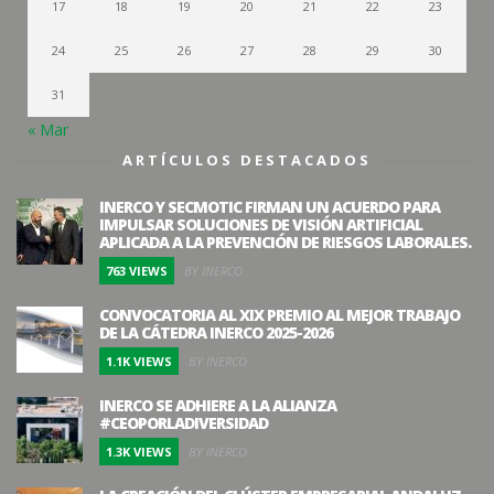
17
18
19
20
21
22
23
24
25
26
27
28
29
30
31
« Mar
ARTÍCULOS DESTACADOS
INERCO Y SECMOTIC FIRMAN UN ACUERDO PARA
IMPULSAR SOLUCIONES DE VISIÓN ARTIFICIAL
APLICADA A LA PREVENCIÓN DE RIESGOS LABORALES.
763 VIEWS
BY INERCO
CONVOCATORIA AL XIX PREMIO AL MEJOR TRABAJO
DE LA CÁTEDRA INERCO 2025-2026
1.1K VIEWS
BY INERCO
INERCO SE ADHIERE A LA ALIANZA
#CEOPORLADIVERSIDAD
1.3K VIEWS
BY INERCO