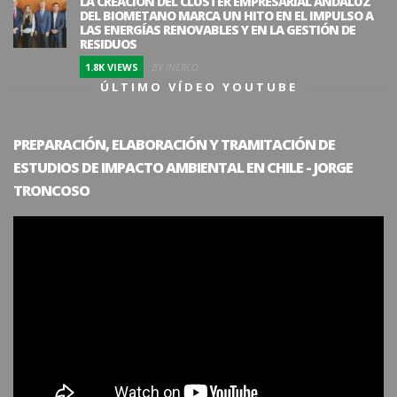
LA CREACIÓN DEL CLÚSTER EMPRESARIAL ANDALUZ
DEL BIOMETANO MARCA UN HITO EN EL IMPULSO A
LAS ENERGÍAS RENOVABLES Y EN LA GESTIÓN DE
RESIDUOS
1.8K VIEWS
BY INERCO
ÚLTIMO VÍDEO YOUTUBE
PREPARACIÓN, ELABORACIÓN Y TRAMITACIÓN DE
ESTUDIOS DE IMPACTO AMBIENTAL EN CHILE - JORGE
TRONCOSO