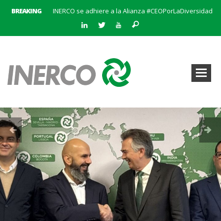
BREAKING
INERCO se adhiere a la Alianza #CEOPorLaDiversidad
La creación del Clúster Empresarial Andaluz del Biometano marca un hito en el impulso a las energías renovables y en la gestión de residuos
INERCO se une a BatteryPlat: Un nuevo hito en el almacenamiento de energía
Abierto el plazo de solicitudes para el Premio al Mejor Trabajo de la Cátedra INERCO 2024
El equipo directivo (liderado por su Director General, Pedro Marín Aranda) y Chalten Inversiones adquieren la mayoría de INERCO
INERCO participa en la V Edición Sputnik
INERCO y Secmotic firman un acuerdo para impulsar soluciones de Visión Artificial aplicada a la prevención de riesgos laborales.
Convocatoria al XIX Premio al Mejor Trabajo de la Cátedra INERCO 2025-2026