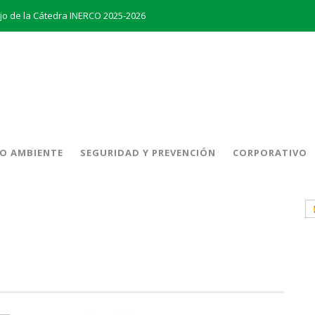
ajo de la Cátedra INERCO 2025-2026
aDiversidad
La creación del Clúster Empresarial Andaluz del Biometano marca un hito en el impulso a las energías renovables y en la gestión de residuos
to en el almacenamiento de energía
remio al Mejor Trabajo de la Cátedra INERCO 2024
El equipo directivo (liderado por su Director General, Pedro Marín Aranda) y Chalten Inversiones adquieren la mayoría de INERCO
O AMBIENTE
SEGURIDAD Y PREVENCIÓN
CORPORATIVO
INERCO y Secmotic firman un acuerdo para impulsar soluciones de Visión Artificial aplicada a la prevención de riesgos laborales.