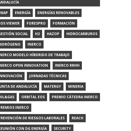
ANDALUCÍA
ENAP
ENERGÍA
ENERGÍAS RENOVABLES
EOS VIEWER
FORESPRO
FORMACIÓN
GESTIÓN SOCIAL
H2
HAZOP
HIDROCARBUROS
HIDRÓGENO
INERCO
INERCO MODELO HÍBDRIDO DE TRABAJO
INERCO OPEN INNOVATION
INERCO RRHH
INNOVACIÓN
JORNADAS TÉCNICAS
JUNTA DE ANDALUCÍA
MATERGY
MINERIA
OIL&GAS
ORBITAL EOS
PREMIO CÁTEDRA INERCO
PREMIOS INERCO
PREVENCIÓN DE RIESGOS LABORALES
REACH
REUNIÓN CON DG ENERGÍA
SECURITY