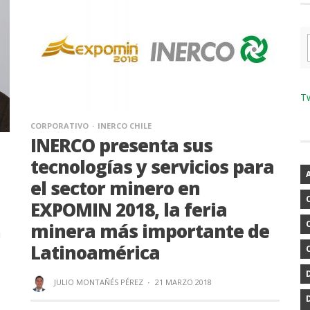
T
CORPORATIVO
INERCO CHILE
INERCO presenta sus
tecnologías y servicios para
el sector minero en
EXPOMIN 2018, la feria
minera más importante de
n
Latinoamérica
JULIO MONTAÑÉS PÉREZ
·
21 MARZO 2018