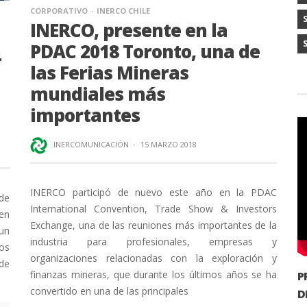
CORPORATIVO
INERCO CHILE
INERCO, presente en la
PDAC 2018 Toronto, una de
4
las Ferias Mineras
mundiales más
importantes
INERCOMUNICACIÓN
·
15 MARZO 2018
INERCO participó de nuevo este año en la PDAC
de
International Convention, Trade Show & Investors
men
Exchange, una de las reuniones más importantes de la
 un
industria para profesionales, empresas y
dos
organizaciones relacionadas con la exploración y
 de
finanzas mineras, que durante los últimos años se ha
P
convertido en una de las principales
D