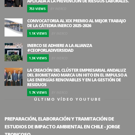
APLICADA A LA PREVENCIÓN DE RIESGOS LABORALES.
753 VIEWS
BY INERCO
CONVOCATORIA AL XIX PREMIO AL MEJOR TRABAJO
DE LA CÁTEDRA INERCO 2025-2026
1.1K VIEWS
BY INERCO
INERCO SE ADHIERE A LA ALIANZA
#CEOPORLADIVERSIDAD
1.3K VIEWS
BY INERCO
LA CREACIÓN DEL CLÚSTER EMPRESARIAL ANDALUZ
DEL BIOMETANO MARCA UN HITO EN EL IMPULSO A
LAS ENERGÍAS RENOVABLES Y EN LA GESTIÓN DE
RESIDUOS
1.7K VIEWS
BY INERCO
ÚLTIMO VÍDEO YOUTUBE
PREPARACIÓN, ELABORACIÓN Y TRAMITACIÓN DE
ESTUDIOS DE IMPACTO AMBIENTAL EN CHILE - JORGE
TRONCOSO