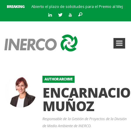
BREAKING
Abierto el plazo de solicitudes para el Premio al Mejor Trabajo de la Cátedra INERCO 2024
El equipo directivo (liderado por su Director General, Pedro Marín Aranda) y Chalten Inversiones adquieren la mayoría de INERCO
INERCO participa en la V Edición Sputnik
INERCO y Secmotic firman un acuerdo para impulsar soluciones de Visión Artificial aplicada a la prevención de riesgos laborales.
Convocatoria al XIX Premio al Mejor Trabajo de la Cátedra INERCO 2025-2026
INERCO se adhiere a la Alianza #CEOPorLaDiversidad
La creación del Clúster Empresarial Andaluz del Biometano marca un hito en el impulso a las energías renovables y en la gestión de residuos
INERCO se une a BatteryPlat: Un nuevo hito en el almacenamiento de energía
AUTHOR ARCHIVE
ENCARNACI
MUÑOZ
Responsable de la Gestión de Proyectos de la División
de Medio Ambiente de INERCO.