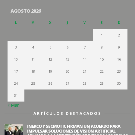
AGOSTO 2026
L
M
X
J
V
S
D
1
2
3
4
5
6
7
8
9
10
11
12
13
14
15
16
17
18
19
20
21
22
23
24
25
26
27
28
29
30
31
« Mar
ARTÍCULOS DESTACADOS
INERCO Y SECMOTIC FIRMAN UN ACUERDO PARA
IMPULSAR SOLUCIONES DE VISIÓN ARTIFICIAL