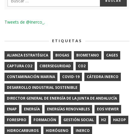
Tweets de @Inerco_.
ETIQUETAS
ALIANZA ESTRATÉGICA
BIOGAS
BIOMETANO
CAGES
CAPTURA CO2
CIBERSEGURIDAD
CO2
CONTAMINACIÓN MARINA
COVID-19
CÁTEDRA INERCO
DESARROLLO INDUSTRIAL SOSTENIBLE
DIRECTOR GENERAL DE ENERGÍA DE LA JUNTA DE ANDALUCÍA
ENAP
ENERGÍA
ENERGÍAS RENOVABLES
EOS VIEWER
FORESPRO
FORMACIÓN
GESTIÓN SOCIAL
H2
HAZOP
HIDROCARBUROS
HIDRÓGENO
INERCO