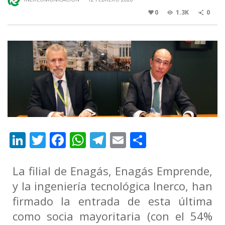
0
1.3K
0
Li
T
F
W
T
E
C
n
w
ac
h
el
m
o
k
itt
e
at
e
ai
m
La filial de Enagás, Enagás Emprende,
e
er
b
s
gr
l
p
y la ingeniería tecnológica Inerco, han
firmado la entrada de esta última
dI
o
A
a
ar
como socia mayoritaria (con el 54%
n
o
p
m
ti