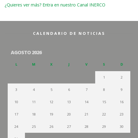
¿Quieres ver más? Entra en nuestro Canal INERCO
CALENDARIO DE NOTICIAS
AGOSTO 2026
L
M
X
J
V
S
D
1
2
3
4
5
6
7
8
9
10
11
12
13
14
15
16
17
18
19
20
21
22
23
24
25
26
27
28
29
30