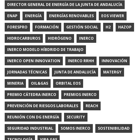
DIRECTOR GENERAL DE ENERGÍA DE LA JUNTA DE ANDALUCÍA
ENAP
ENERGÍA
ENERGÍAS RENOVABLES
EOS VIEWER
FORESPRO
FORMACIÓN
GESTIÓN SOCIAL
H2
HAZOP
HIDROCARBUROS
HIDRÓGENO
INERCO
INERCO MODELO HÍBDRIDO DE TRABAJO
INERCO OPEN INNOVATION
INERCO RRHH
INNOVACIÓN
JORNADAS TÉCNICAS
JUNTA DE ANDALUCÍA
MATERGY
MINERIA
OIL&GAS
ORBITAL EOS
PREMIO CÁTEDRA INERCO
PREMIOS INERCO
PREVENCIÓN DE RIESGOS LABORALES
REACH
REUNIÓN CON DG ENERGÍA
SECURITY
SEGURIDAD INDUSTRIAL
SOMOS INERCO
SOSTENIBILIDAD
TECNOLOGÍA
VIRA GAS