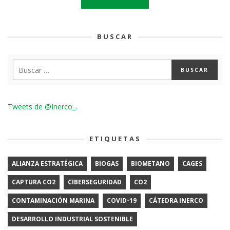
BUSCAR
Tweets de @Inerco_.
ETIQUETAS
ALIANZA ESTRATÉGICA
BIOGAS
BIOMETANO
CAGES
CAPTURA CO2
CIBERSEGURIDAD
CO2
CONTAMINACIÓN MARINA
COVID-19
CÁTEDRA INERCO
DESARROLLO INDUSTRIAL SOSTENIBLE