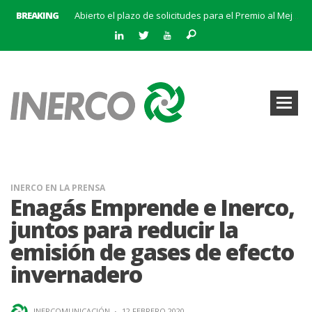
BREAKING
Abierto el plazo de solicitudes para el Premio al Mejor Trabajo de la Cátedra INERCO 2024
El equipo directivo (liderado por su Director General, Pedro Marín Aranda) y Chalten Inversiones adquieren la mayoría de INERCO
INERCO participa en la V Edición Sputnik
INERCO y Secmotic firman un acuerdo para impulsar soluciones de Visión Artificial aplicada a la prevención de riesgos laborales.
Convocatoria al XIX Premio al Mejor Trabajo de la Cátedra INERCO 2025-2026
INERCO se adhiere a la Alianza #CEOPorLaDiversidad
La creación del Clúster Empresarial Andaluz del Biometano marca un hito en el impulso a las energías renovables y en la gestión de residuos
INERCO se une a BatteryPlat: Un nuevo hito en el almacenamiento de energía
INERCO EN LA PRENSA
Enagás Emprende e Inerco,
juntos para reducir la
emisión de gases de efecto
invernadero
INERCOMUNICACIÓN
·
12 FEBRERO 2020