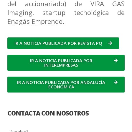
del accionariado) de VIRA GAS
k
p
r
Imaging, startup tecnológica de
Enagás Emprende.
IR A NOTICIA PUBLICADA POR REVISTA PQ
IR A NOTICIA PUBLICADA POR
INTEREMPRESAS
IR A NOTICIA PUBLICADA POR ANDALUCÍA
ECONÓMICA
CONTACTA CON NOSOTROS
Nombre*