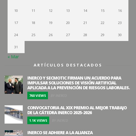
10
11
12
13
14
15
16
17
18
19
20
21
22
23
24
25
26
27
28
29
30
31
« Mar
ARTÍCULOS DESTACADOS
INERCO Y SECMOTIC FIRMAN UN ACUERDO PARA
IMPULSAR SOLUCIONES DE VISIÓN ARTIFICIAL
APLICADA A LA PREVENCIÓN DE RIESGOS LABORALES.
760 VIEWS
BY INERCO
CONVOCATORIA AL XIX PREMIO AL MEJOR TRABAJO
DE LA CÁTEDRA INERCO 2025-2026
1.1K VIEWS
BY INERCO
INERCO SE ADHIERE A LA ALIANZA