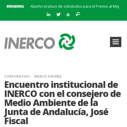
BREAKING
Abierto el plazo de solicitudes para el Premio al Mejor Trabajo de la Cátedra INERCO 2024
El equipo directivo (liderado por su Director General, Pedro Marín Aranda) y Chalten Inversiones adquieren la mayoría de INERCO
INERCO participa en la V Edición Sputnik
INERCO y Secmotic firman un acuerdo para impulsar soluciones de Visión Artificial aplicada a la prevención de riesgos laborales.
Convocatoria al XIX Premio al Mejor Trabajo de la Cátedra INERCO 2025-2026
INERCO se adhiere a la Alianza #CEOPorLaDiversidad
La creación del Clúster Empresarial Andaluz del Biometano marca un hito en el impulso a las energías renovables y en la gestión de residuos
INERCO se une a BatteryPlat: Un nuevo hito en el almacenamiento de energía
CORPORATIVO
INERCO ESPAÑA
Encuentro institucional de
INERCO con el consejero de
Medio Ambiente de la
Junta de Andalucía, José
Fiscal