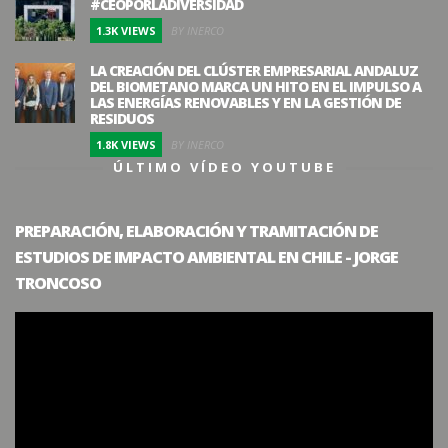
#CEOPORLADIVERSIDAD
1.3K VIEWS
BY INERCO
LA CREACIÓN DEL CLÚSTER EMPRESARIAL ANDALUZ
DEL BIOMETANO MARCA UN HITO EN EL IMPULSO A
LAS ENERGÍAS RENOVABLES Y EN LA GESTIÓN DE
RESIDUOS
1.8K VIEWS
BY INERCO
ÚLTIMO VÍDEO YOUTUBE
PREPARACIÓN, ELABORACIÓN Y TRAMITACIÓN DE
ESTUDIOS DE IMPACTO AMBIENTAL EN CHILE - JORGE
TRONCOSO