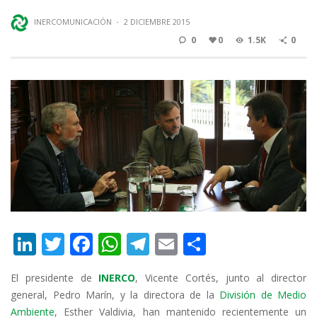
INERCOMUNICACIÓN
·
2 DICIEMBRE 2015
0
0
1.5K
0
Li
T
F
W
T
E
C
n
w
ac
h
el
m
o
El presidente de
INERCO
, Vicente Cortés, junto al director
k
itt
e
at
e
ai
m
general, Pedro Marín, y la directora de la
División de Medio
e
er
b
s
gr
l
p
Ambiente
, Esther Valdivia, han mantenido recientemente un