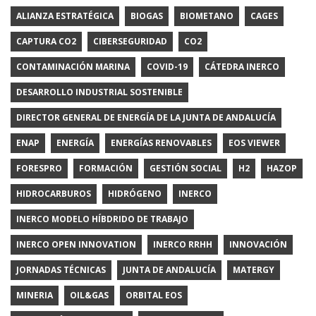
ALIANZA ESTRATÉGICA
BIOGAS
BIOMETANO
CAGES
CAPTURA CO2
CIBERSEGURIDAD
CO2
CONTAMINACIÓN MARINA
COVID-19
CÁTEDRA INERCO
DESARROLLO INDUSTRIAL SOSTENIBLE
DIRECTOR GENERAL DE ENERGÍA DE LA JUNTA DE ANDALUCÍA
ENAP
ENERGÍA
ENERGÍAS RENOVABLES
EOS VIEWER
FORESPRO
FORMACIÓN
GESTIÓN SOCIAL
H2
HAZOP
HIDROCARBUROS
HIDRÓGENO
INERCO
INERCO MODELO HÍBDRIDO DE TRABAJO
INERCO OPEN INNOVATION
INERCO RRHH
INNOVACIÓN
JORNADAS TÉCNICAS
JUNTA DE ANDALUCÍA
MATERGY
MINERIA
OIL&GAS
ORBITAL EOS