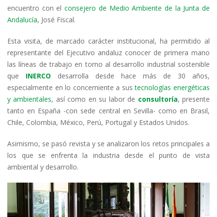
dI
o
A
a
ar
encuentro con el
consejero de Medio Ambiente de la Junta de
Andalucía
, José Fiscal.
n
o
p
m
ti
k
p
r
Esta visita, de marcado carácter institucional, ha permitido al
representante del Ejecutivo andaluz conocer de primera mano
las líneas de trabajo en torno al desarrollo industrial sostenible
que
INERCO
desarrolla desde hace más de 30 años,
especialmente en lo concerniente a sus
tecnologías energéticas
y ambientales
, así como en su labor de
consultoría
, presente
tanto en España -con sede central en Sevilla- como en Brasil,
Chile, Colombia, México, Perú, Portugal y Estados Unidos.
Asimismo, se pasó revista y se analizaron los retos principales a
los que se enfrenta la industria desde el punto de vista
ambiental y desarrollo.