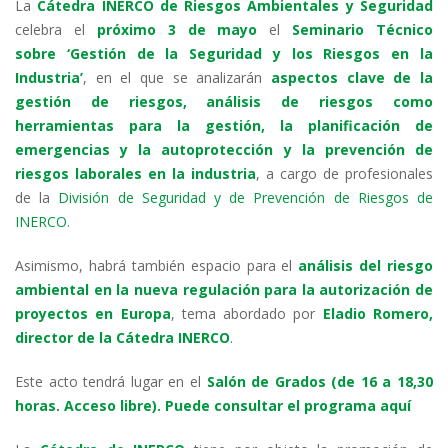
La
Cátedra INERCO de Riesgos Ambientales y Seguridad
k
itt
e
at
e
ai
m
celebra el
próximo 3 de mayo
el
Seminario Técnico
e
er
b
s
gr
l
p
sobre ‘Gestión de la Seguridad y los Riesgos en la
dI
o
A
a
ar
Industria’
, en el que se analizarán
aspectos clave de la
gestión de riesgos, análisis de riesgos como
n
o
p
m
ti
herramientas para la gestión, la planificación de
k
p
r
emergencias y la autoprotección y la prevención de
riesgos laborales en la industria
, a cargo de profesionales
de la
División de Seguridad y de Prevención de Riesgos de
INERCO
.
Asimismo, habrá también espacio para el
análisis del riesgo
ambiental en la nueva regulación para la autorización de
proyectos en Europa
, tema abordado por
Eladio Romero,
director de la Cátedra INERCO
.
Este acto tendrá lugar en el
Salón de Grados (de 16 a 18,30
horas. Acceso libre)
.
Puede consultar el programa aquí