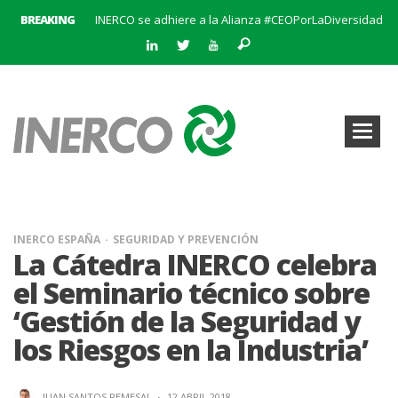
BREAKING
INERCO se adhiere a la Alianza #CEOPorLaDiversidad
La creación del Clúster Empresarial Andaluz del Biometano marca un hito en el impulso a las energías renovables y en la gestión de residuos
INERCO se une a BatteryPlat: Un nuevo hito en el almacenamiento de energía
Abierto el plazo de solicitudes para el Premio al Mejor Trabajo de la Cátedra INERCO 2024
El equipo directivo (liderado por su Director General, Pedro Marín Aranda) y Chalten Inversiones adquieren la mayoría de INERCO
INERCO participa en la V Edición Sputnik
INERCO y Secmotic firman un acuerdo para impulsar soluciones de Visión Artificial aplicada a la prevención de riesgos laborales.
Convocatoria al XIX Premio al Mejor Trabajo de la Cátedra INERCO 2025-2026
INERCO ESPAÑA
SEGURIDAD Y PREVENCIÓN
La Cátedra INERCO celebra
el Seminario técnico sobre
‘Gestión de la Seguridad y
los Riesgos en la Industria’
JUAN SANTOS REMESAL
·
12 ABRIL 2018