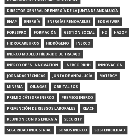
DIRECTOR GENERAL DE ENERGÍA DE LA JUNTA DE ANDALUCÍA
ENAP
ENERGÍA
ENERGÍAS RENOVABLES
EOS VIEWER
FORESPRO
FORMACIÓN
GESTIÓN SOCIAL
H2
HAZOP
HIDROCARBUROS
HIDRÓGENO
INERCO
INERCO MODELO HÍBDRIDO DE TRABAJO
INERCO OPEN INNOVATION
INERCO RRHH
INNOVACIÓN
JORNADAS TÉCNICAS
JUNTA DE ANDALUCÍA
MATERGY
MINERIA
OIL&GAS
ORBITAL EOS
PREMIO CÁTEDRA INERCO
PREMIOS INERCO
PREVENCIÓN DE RIESGOS LABORALES
REACH
REUNIÓN CON DG ENERGÍA
SECURITY
SEGURIDAD INDUSTRIAL
SOMOS INERCO
SOSTENIBILIDAD