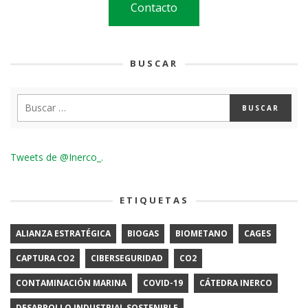
Contacto
BUSCAR
Tweets de @Inerco_.
ETIQUETAS
ALIANZA ESTRATÉGICA
BIOGAS
BIOMETANO
CAGES
CAPTURA CO2
CIBERSEGURIDAD
CO2
CONTAMINACIÓN MARINA
COVID-19
CÁTEDRA INERCO
DESARROLLO INDUSTRIAL SOSTENIBLE