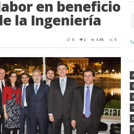
labor en beneficio
de la Ingeniería
0
2
4.8K
0
T