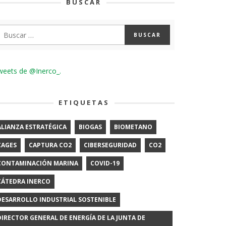
BUSCAR
weets de @Inerco_.
ETIQUETAS
ALIANZA ESTRATÉGICA
BIOGAS
BIOMETANO
CAGES
CAPTURA CO2
CIBERSEGURIDAD
CO2
CONTAMINACIÓN MARINA
COVID-19
CÁTEDRA INERCO
DESARROLLO INDUSTRIAL SOSTENIBLE
DIRECTOR GENERAL DE ENERGÍA DE LA JUNTA DE