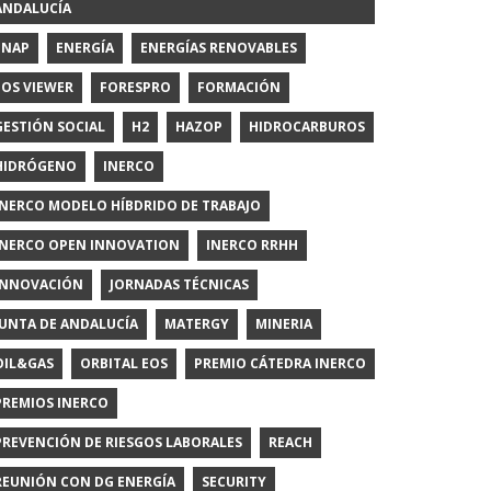
ANDALUCÍA
ENAP
ENERGÍA
ENERGÍAS RENOVABLES
EOS VIEWER
FORESPRO
FORMACIÓN
GESTIÓN SOCIAL
H2
HAZOP
HIDROCARBUROS
HIDRÓGENO
INERCO
INERCO MODELO HÍBDRIDO DE TRABAJO
INERCO OPEN INNOVATION
INERCO RRHH
INNOVACIÓN
JORNADAS TÉCNICAS
JUNTA DE ANDALUCÍA
MATERGY
MINERIA
OIL&GAS
ORBITAL EOS
PREMIO CÁTEDRA INERCO
PREMIOS INERCO
PREVENCIÓN DE RIESGOS LABORALES
REACH
REUNIÓN CON DG ENERGÍA
SECURITY