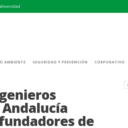
aDiversidad
La creación del Clúster Empresarial Andaluz del Biometano marca un hito en el impulso a las energías renovables y en la gestión de residuos
to en el almacenamiento de energía
remio al Mejor Trabajo de la Cátedra INERCO 2024
El equipo directivo (liderado por su Director General, Pedro Marín Aranda) y Chalten Inversiones adquieren la mayoría de INERCO
INERCO y Secmotic firman un acuerdo para impulsar soluciones de Visión Artificial aplicada a la prevención de riesgos laborales.
O AMBIENTE
SEGURIDAD Y PREVENCIÓN
CORPORATIVO
ajo de la Cátedra INERCO 2025-2026
ngenieros
e Andalucía
s fundadores de