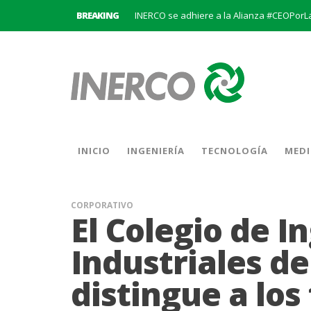
BREAKING
INERCO se adhiere a la Alianza #CEOPorL
INERCO se une a BatteryPlat: Un nuevo hi
Abierto el plazo de solicitudes para el P
INERCO participa en la V Edición Sputnik
INICIO
INGENIERÍA
TECNOLOGÍA
MEDI
Convocatoria al XIX Premio al Mejor Trab
CORPORATIVO
El Colegio de I
Industriales d
distingue a lo