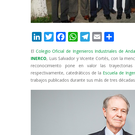
Li
T
F
W
T
E
C
n
w
ac
h
el
m
o
El
Colegio Oficial de Ingenieros Industriales de And
k
itt
e
at
e
ai
m
INERCO
, Luis Salvador y Vicente Cortés, con la menc
e
er
b
s
gr
l
p
reconocimiento pone en valor las trayectoria
dI
o
A
a
ar
respectivamente, catedráticos de la
Escuela de Ingen
trabajos publicados durante sus más de tres décadas 
n
o
p
m
ti
k
p
r