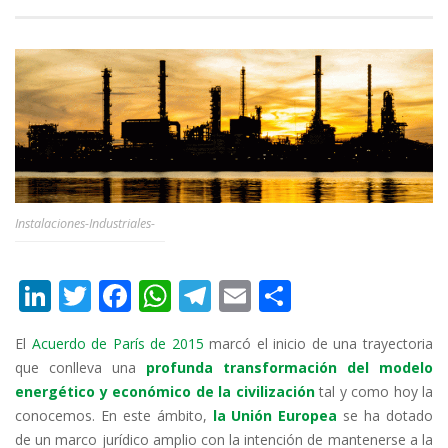
Instalaciones-Industriales-
Li
T
F
W
T
E
C
n
w
ac
h
el
m
o
El
Acuerdo de París de 2015
marcó el inicio de una trayectoria
k
itt
e
at
e
ai
m
que conlleva una
profunda transformación del modelo
e
er
b
s
gr
l
p
energético y económico de la civilización
tal y como hoy la
dI
o
A
a
ar
conocemos. En este ámbito,
la Unión Europea
se ha dotado
de un marco jurídico amplio con la intención de mantenerse a la