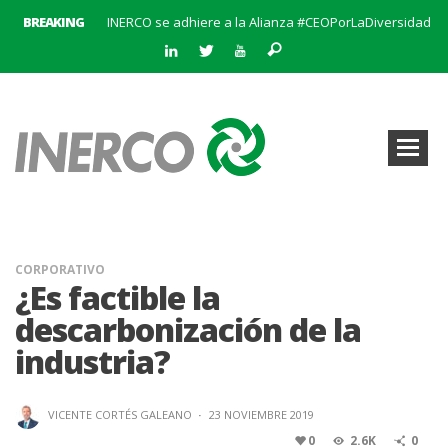
BREAKING
INERCO se adhiere a la Alianza #CEOPorLaDiversidad
La creación del Clúster Empresarial Andaluz del Biometano marca un hito en el impulso a las energías renovables y en la gestión de residuos
INERCO se une a BatteryPlat: Un nuevo hito en el almacenamiento de energía
Abierto el plazo de solicitudes para el Premio al Mejor Trabajo de la Cátedra INERCO 2024
El equipo directivo (liderado por su Director General, Pedro Marín Aranda) y Chalten Inversiones adquieren la mayoría de INERCO
INERCO participa en la V Edición Sputnik
INERCO y Secmotic firman un acuerdo para impulsar soluciones de Visión Artificial aplicada a la prevención de riesgos laborales.
Convocatoria al XIX Premio al Mejor Trabajo de la Cátedra INERCO 2025-2026
CORPORATIVO
¿Es factible la
descarbonización de la
industria?
VICENTE CORTÉS GALEANO
·
23 NOVIEMBRE 2019
0
2.6K
0