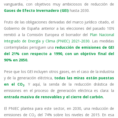
n
o
p
m
ti
vanguardia, con objetivos muy ambiciosos de reducción de
k
p
r
Gases de Efecto Invernadero (GEI)
hasta 2030.
Fruto de las obligaciones derivadas del marco jurídico citado, el
Gobierno de España anterior a las elecciones del pasado 10N
remitió a la Comisión Europea el borrador del
Plan Nacional
Integrado de Energía y Clima (PNIEC) 2021-2030
. Las medidas
contempladas persiguen una
reducción de emisiones de GEI
del 21% con respecto a 1990, con un objetivo final del
90% en 2050.
Pese que los GEI incluyen otros gases, en el caso de la industria
y de la generación eléctrica,
todas las miras están puestas
en el CO
. Y aquí, la senda de la reducción drástica de
2
emisiones en el proceso de generación eléctrica es clara: la
entrada masiva de renovables y el cierre del carbón.
El PNIEC plantea para este sector, en 2030, una reducción de
emisiones de CO
del 74% sobre los niveles de 2015. En esa
2