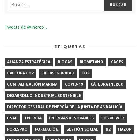
Tweets de @Inerco_.
ETIQUETAS
ALIANZA ESTRATÉGICA
BIOGAS
BIOMETANO
CAGES
CAPTURA CO2
CIBERSEGURIDAD
CO2
CONTAMINACIÓN MARINA
COVID-19
CÁTEDRA INERCO
DESARROLLO INDUSTRIAL SOSTENIBLE
DIRECTOR GENERAL DE ENERGÍA DE LA JUNTA DE ANDALUCÍA
ENAP
ENERGÍA
ENERGÍAS RENOVABLES
EOS VIEWER
FORESPRO
FORMACIÓN
GESTIÓN SOCIAL
H2
HAZOP