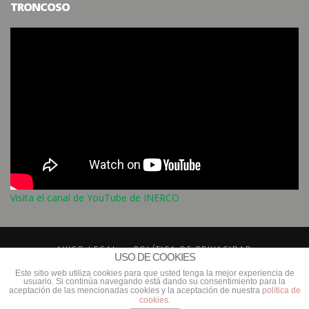
TRONCOSO
Visita el canal de YouTube de INERCO
AVISO LEGAL
POLÍTICA DE PRIVACIDAD
USO DE COOKIES
POLÍTICA DE COMPLIANCE
CONTACTO
INERCO
Este sitio web utiliza cookies para que usted tenga la mejor experiencia de
usuario. Si continúa navegando está dando su consentimiento para la
CANAL DE DENUNCIAS
aceptación de las mencionadas cookies y la aceptación de nuestra
política de
cookies
.