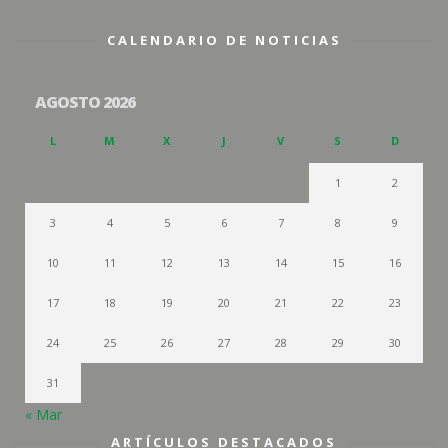
CALENDARIO DE NOTICIAS
AGOSTO 2026
L
M
X
J
V
S
D
1
2
3
4
5
6
7
8
9
10
11
12
13
14
15
16
17
18
19
20
21
22
23
24
25
26
27
28
29
30
31
« Mar
ARTÍCULOS DESTACADOS