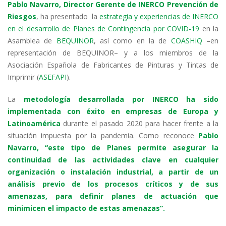
Pablo Navarro, Director Gerente de INERCO Prevención de
k
itt
e
at
e
ai
m
Riesgos
, ha presentado la
estrategia y experiencias de INERCO
e
er
b
s
gr
l
p
en el desarrollo de Planes de Contingencia por COVID-19
en la
dI
o
A
a
ar
Asamblea de
BEQUINOR
, así como en la de
COASHIQ
–en
representación de BEQUINOR– y a los miembros de la
n
o
p
m
ti
Asociación Española de Fabricantes de Pinturas y Tintas de
k
p
r
Imprimir (
ASEFAPI
).
La
metodología desarrollada por INERCO ha sido
implementada con éxito en empresas de Europa y
Latinoamérica
durante el pasado 2020 para hacer frente a la
situación impuesta por la pandemia. Como reconoce
Pablo
Navarro, “este tipo de Planes permite asegurar la
continuidad de las actividades clave en cualquier
organización o instalación industrial, a partir de un
análisis previo de los procesos críticos y de sus
amenazas, para definir planes de actuación que
minimicen el impacto de estas amenazas”.