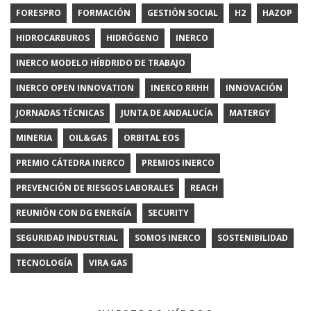
FORESPRO
FORMACIÓN
GESTIÓN SOCIAL
H2
HAZOP
HIDROCARBUROS
HIDRÓGENO
INERCO
INERCO MODELO HÍBDRIDO DE TRABAJO
INERCO OPEN INNOVATION
INERCO RRHH
INNOVACIÓN
JORNADAS TÉCNICAS
JUNTA DE ANDALUCÍA
MATERGY
MINERIA
OIL&GAS
ORBITAL EOS
PREMIO CÁTEDRA INERCO
PREMIOS INERCO
PREVENCIÓN DE RIESGOS LABORALES
REACH
REUNIÓN CON DG ENERGÍA
SECURITY
SEGURIDAD INDUSTRIAL
SOMOS INERCO
SOSTENIBILIDAD
TECNOLOGÍA
VIRA GAS