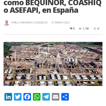
como BEQUINOR, COASHIQ
o ASEFAPI, en España
PABLO NAVARRO GONZÁLEZ
·
27 ENERO 2021
0
1.5K
0
Li
T
F
W
T
E
C
n
w
ac
h
el
m
o