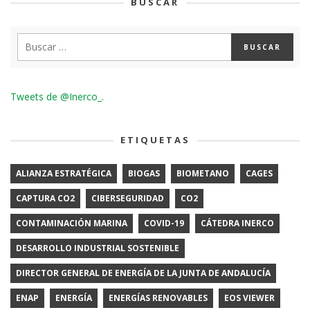
BUSCAR
Tweets de @Inerco_.
ETIQUETAS
ALIANZA ESTRATÉGICA
BIOGAS
BIOMETANO
CAGES
CAPTURA CO2
CIBERSEGURIDAD
CO2
CONTAMINACIÓN MARINA
COVID-19
CÁTEDRA INERCO
DESARROLLO INDUSTRIAL SOSTENIBLE
DIRECTOR GENERAL DE ENERGÍA DE LA JUNTA DE ANDALUCÍA
ENAP
ENERGÍA
ENERGÍAS RENOVABLES
EOS VIEWER