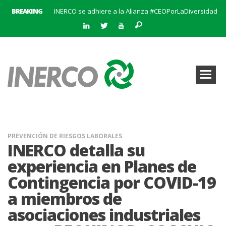
BREAKING
INERCO se adhiere a la Alianza #CEOPorLaDiversidad
La creación del Clúster Empresarial Andaluz del Biometano marca un hito en el impulso a las energías renovables y en la gestión de residuos
INERCO se une a BatteryPlat: Un nuevo hito en el almacenamiento de energía
Abierto el plazo de solicitudes para el Premio al Mejor Trabajo de la Cátedra INERCO 2024
El equipo directivo (liderado por su Director General, Pedro Marín Aranda) y Chalten Inversiones adquieren la mayoría de INERCO
INERCO participa en la V Edición Sputnik
INERCO y Secmotic firman un acuerdo para impulsar soluciones de Visión Artificial aplicada a la prevención de riesgos laborales.
Convocatoria al XIX Premio al Mejor Trabajo de la Cátedra INERCO 2025-2026
PREVENCIÓN DE RIESGOS LABORALES
INERCO detalla su
experiencia en Planes de
Contingencia por COVID-19
a miembros de
asociaciones industriales