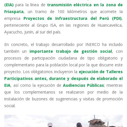
dI
o
A
a
ar
(EIA)
para la línea de
transmisión eléctrica en la zona de
Friaspata
, un tramo de 100 kilómetros que acomete la
n
o
p
m
ti
empresa
Proyectos de Infraestructura del Perú (PDI)
,
k
p
r
perteneciente al Grupo ISA, en las regiones de Huancavelica,
Ayacucho, Junín, al sur del país.
En concreto, el trabajo desarrollado por INERCO ha incluido
también un
importante trabajo de gestión social
, con
procesos de participación ciudadana de tipo obligatorio y
complementario para la población local por la que discurre este
proyecto. Los obligatorios incluyeron la
ejecución de Talleres
Participativos antes, durante y después de elaborado el
EIA
, así como la ejecución de
Audiencias Públicas
; mientras
que los complementarios se realizaron por medio de la
instalación de buzones de sugerencias y visitas de promoción
social.