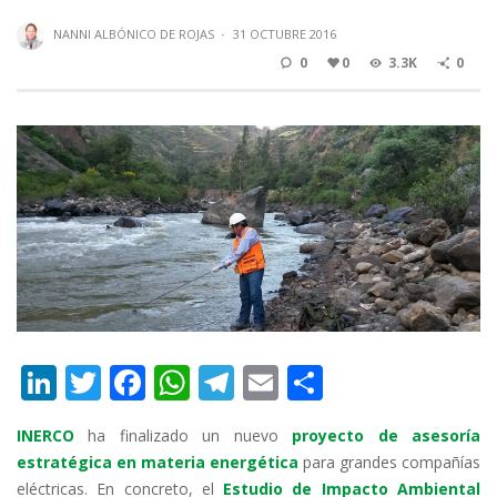
NANNI ALBÓNICO DE ROJAS
·
31 OCTUBRE 2016
0
0
3.3K
0
Li
T
F
W
T
E
C
n
w
ac
h
el
m
o
INERCO
ha finalizado un nuevo
proyecto de asesoría
k
itt
e
at
e
ai
m
estratégica en materia energética
para grandes compañías
e
er
b
s
gr
l
p
eléctricas. En concreto, el
Estudio de Impacto Ambiental