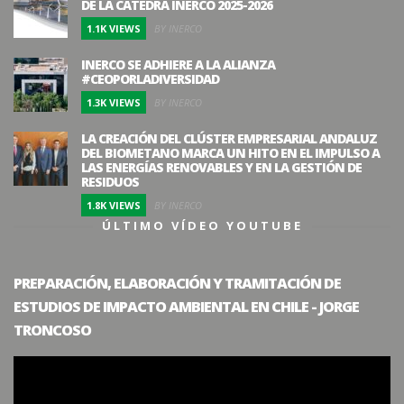
DE LA CÁTEDRA INERCO 2025-2026
1.1K VIEWS
BY INERCO
INERCO SE ADHIERE A LA ALIANZA
#CEOPORLADIVERSIDAD
1.3K VIEWS
BY INERCO
LA CREACIÓN DEL CLÚSTER EMPRESARIAL ANDALUZ
DEL BIOMETANO MARCA UN HITO EN EL IMPULSO A
LAS ENERGÍAS RENOVABLES Y EN LA GESTIÓN DE
RESIDUOS
1.8K VIEWS
BY INERCO
ÚLTIMO VÍDEO YOUTUBE
PREPARACIÓN, ELABORACIÓN Y TRAMITACIÓN DE
ESTUDIOS DE IMPACTO AMBIENTAL EN CHILE - JORGE
TRONCOSO