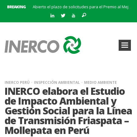
BREAKING
Abierto el plazo de solicitudes para el Premio al Mejor Trabajo de la Cátedra INERCO 2024
El equipo directivo (liderado por su Director General, Pedro Marín Aranda) y Chalten Inversiones adquieren la mayoría de INERCO
INERCO participa en la V Edición Sputnik
INERCO y Secmotic firman un acuerdo para impulsar soluciones de Visión Artificial aplicada a la prevención de riesgos laborales.
Convocatoria al XIX Premio al Mejor Trabajo de la Cátedra INERCO 2025-2026
INERCO se adhiere a la Alianza #CEOPorLaDiversidad
La creación del Clúster Empresarial Andaluz del Biometano marca un hito en el impulso a las energías renovables y en la gestión de residuos
INERCO se une a BatteryPlat: Un nuevo hito en el almacenamiento de energía
INERCO PERÚ
INSPECCIÓN AMBIENTAL
MEDIO AMBIENTE
INERCO elabora el Estudio
de Impacto Ambiental y
Gestión Social para la Línea
de Transmisión Friaspata –
Mollepata en Perú