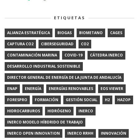
ETIQUETAS
ALIANZA ESTRATÉGICA
BIOGAS
BIOMETANO
CAGES
CAPTURA CO2
CIBERSEGURIDAD
CO2
CONTAMINACIÓN MARINA
COVID-19
CÁTEDRA INERCO
DESARROLLO INDUSTRIAL SOSTENIBLE
DIRECTOR GENERAL DE ENERGÍA DE LA JUNTA DE ANDALUCÍA
ENAP
ENERGÍA
ENERGÍAS RENOVABLES
EOS VIEWER
FORESPRO
FORMACIÓN
GESTIÓN SOCIAL
H2
HAZOP
HIDROCARBUROS
HIDRÓGENO
INERCO
INERCO MODELO HÍBDRIDO DE TRABAJO
INERCO OPEN INNOVATION
INERCO RRHH
INNOVACIÓN