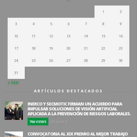
1
2
3
4
5
6
7
8
9
10
11
12
13
14
15
16
17
18
19
20
21
22
23
24
25
26
27
28
29
30
31
« Mar
ARTÍCULOS DESTACADOS
INERCO Y SECMOTIC FIRMAN UN ACUERDO PARA
IMPULSAR SOLUCIONES DE VISIÓN ARTIFICIAL
APLICADA A LA PREVENCIÓN DE RIESGOS LABORALES.
766 VIEWS
BY INERCO
CONVOCATORIA AL XIX PREMIO AL MEJOR TRABAJO