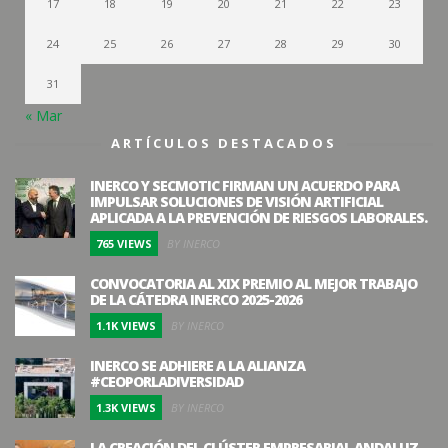
17
18
19
20
21
22
23
24
25
26
27
28
29
30
31
« Mar
ARTÍCULOS DESTACADOS
INERCO Y SECMOTIC FIRMAN UN ACUERDO PARA
IMPULSAR SOLUCIONES DE VISIÓN ARTIFICIAL
APLICADA A LA PREVENCIÓN DE RIESGOS LABORALES.
765 VIEWS
BY INERCO
CONVOCATORIA AL XIX PREMIO AL MEJOR TRABAJO
DE LA CÁTEDRA INERCO 2025-2026
1.1K VIEWS
BY INERCO
INERCO SE ADHIERE A LA ALIANZA
#CEOPORLADIVERSIDAD
1.3K VIEWS
BY INERCO
LA CREACIÓN DEL CLÚSTER EMPRESARIAL ANDALUZ