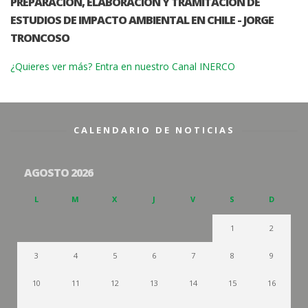
PREPARACIÓN, ELABORACIÓN Y TRAMITACIÓN DE
ESTUDIOS DE IMPACTO AMBIENTAL EN CHILE - JORGE
TRONCOSO
¿Quieres ver más? Entra en nuestro Canal INERCO
CALENDARIO DE NOTICIAS
AGOSTO 2026
L
M
X
J
V
S
D
1
2
3
4
5
6
7
8
9
10
11
12
13
14
15
16