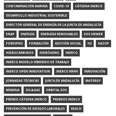
CONTAMINACIÓN MARINA
COVID-19
CÁTEDRA INERCO
DESARROLLO INDUSTRIAL SOSTENIBLE
DIRECTOR GENERAL DE ENERGÍA DE LA JUNTA DE ANDALUCÍA
ENAP
ENERGÍA
ENERGÍAS RENOVABLES
EOS VIEWER
FORESPRO
FORMACIÓN
GESTIÓN SOCIAL
H2
HAZOP
HIDROCARBUROS
HIDRÓGENO
INERCO
INERCO MODELO HÍBDRIDO DE TRABAJO
INERCO OPEN INNOVATION
INERCO RRHH
INNOVACIÓN
JORNADAS TÉCNICAS
JUNTA DE ANDALUCÍA
MATERGY
MINERIA
OIL&GAS
ORBITAL EOS
PREMIO CÁTEDRA INERCO
PREMIOS INERCO
PREVENCIÓN DE RIESGOS LABORALES
REACH