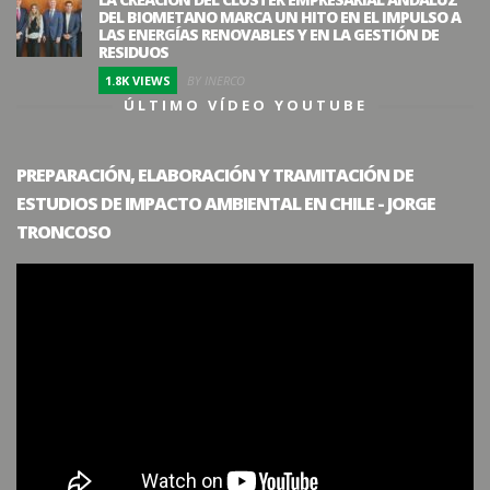
DEL BIOMETANO MARCA UN HITO EN EL IMPULSO A
LAS ENERGÍAS RENOVABLES Y EN LA GESTIÓN DE
RESIDUOS
1.8K VIEWS
BY INERCO
ÚLTIMO VÍDEO YOUTUBE
PREPARACIÓN, ELABORACIÓN Y TRAMITACIÓN DE
ESTUDIOS DE IMPACTO AMBIENTAL EN CHILE - JORGE
TRONCOSO