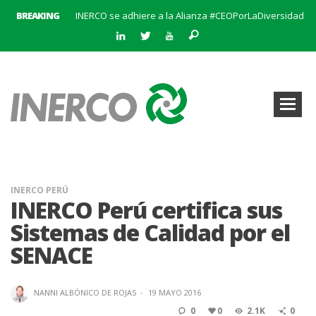
BREAKING
INERCO se adhiere a la Alianza #CEOPorLaDiversidad
La creación del Clúster Empresarial Andaluz del Biometano marca un hito en el impulso a las energías renovables y en la gestión de residuos
INERCO se une a BatteryPlat: Un nuevo hito en el almacenamiento de energía
Abierto el plazo de solicitudes para el Premio al Mejor Trabajo de la Cátedra INERCO 2024
El equipo directivo (liderado por su Director General, Pedro Marín Aranda) y Chalten Inversiones adquieren la mayoría de INERCO
INERCO participa en la V Edición Sputnik
INERCO y Secmotic firman un acuerdo para impulsar soluciones de Visión Artificial aplicada a la prevención de riesgos laborales.
Convocatoria al XIX Premio al Mejor Trabajo de la Cátedra INERCO 2025-2026
INERCO PERÚ
INERCO Perú certifica sus
Sistemas de Calidad por el
SENACE
NANNI ALBÓNICO DE ROJAS
·
19 MAYO 2016
0
0
2.1K
0