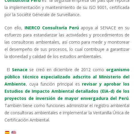
Consultoría Perú
es la segunda empresa del país que reporta
k
p
r
la implementación y mantenimiento de su ISO 9001, certificada
por la Société Génerale de Surveillance.
Con ello,
INERCO Consultoría Perú
apoya al SENACE en su
esfuerzo para estandarizar las actividades y procedimientos de
las consultoras ambientales, así como para medir y monitorear
el desempeño de sus procesos, lo cual contribuye a garantizar
la idoneidad y calidad de los estudios ambientales.
El
Senace
se creó en diciembre de 2012 como
organismo
público técnico especializado adscrito al Ministerio del
Ambiente
, cuya función principal es
revisar y aprobar los
Estudios de Impacto Ambiental detallados (EIA-d) de los
proyectos de inversión de mayor envergadura del Perú
.
También tiene como funciones administrar el registro ambiental
de consultoras ambientales e implementar la Ventanilla Única de
Certificación Ambiental.