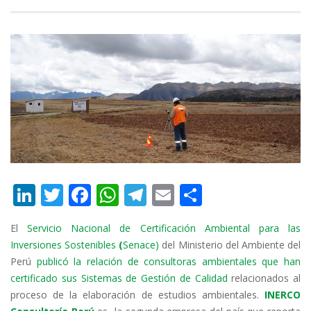
Li
T
F
W
T
E
C
n
w
ac
h
el
m
o
El
Servicio Nacional de Certificación Ambiental para las
k
itt
e
at
e
ai
m
Inversiones Sostenibles
(
Senace)
del Ministerio del Ambiente del
e
er
b
s
gr
l
p
Perú
publicó la relación de consultoras ambientales que han
dI
o
A
a
ar
certificado sus Sistemas de Gestión de Calidad
relacionados al
proceso de la elaboración de estudios ambientales.
INERCO
n
o
p
m
ti