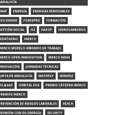
ANDALUCÍA
ENAP
ENERGÍA
ENERGÍAS RENOVABLES
EOS VIEWER
FORESPRO
FORMACIÓN
GESTIÓN SOCIAL
H2
HAZOP
HIDROCARBUROS
HIDRÓGENO
INERCO
INERCO MODELO HÍBDRIDO DE TRABAJO
INERCO OPEN INNOVATION
INERCO RRHH
INNOVACIÓN
JORNADAS TÉCNICAS
JUNTA DE ANDALUCÍA
MATERGY
MINERIA
OIL&GAS
ORBITAL EOS
PREMIO CÁTEDRA INERCO
PREMIOS INERCO
PREVENCIÓN DE RIESGOS LABORALES
REACH
REUNIÓN CON DG ENERGÍA
SECURITY