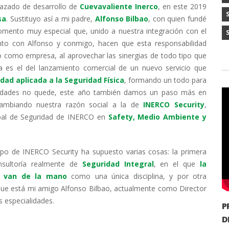
trazado de desarrollo de
Cuevavaliente Inerco
, en este 2019
sa
. Sustituyo así a mi padre,
Alfonso Bilbao
, con quien fundé
omento muy especial que, unido a nuestra integración con el
nto con Alfonso y conmigo, hacen que esta responsabilidad
o como empresa, al aprovechar las sinergias de todo tipo que
es el del lanzamiento comercial de un nuevo servicio que
dad aplicada a la Seguridad Física
, formando un todo para
novedades no quede, este año también damos un paso más en
 cambiando nuestra razón social a la de
INERCO Security
,
obal de Seguridad de INERCO en
Safety, Medio Ambiente y
uipo de INERCO Security ha supuesto varias cosas: la primera
nsultoría realmente de
Seguridad Integral
, en el que
la
ad van de la mano
como una única disciplina, y por otra
que está mi amigo Alfonso Bilbao, actualmente como Director
s especialidades.
P
D