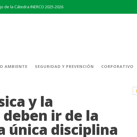
ajo de la Cátedra INERCO 2025-2026
aDiversidad
La creación del Clúster Empresarial Andaluz del Biometano marca un hito en el impulso a las energías renovables y en la gestión de residuos
to en el almacenamiento de energía
remio al Mejor Trabajo de la Cátedra INERCO 2024
El equipo directivo (liderado por su Director General, Pedro Marín Aranda) y Chalten Inversiones adquieren la mayoría de INERCO
O AMBIENTE
SEGURIDAD Y PREVENCIÓN
CORPORATIVO
INERCO y Secmotic firman un acuerdo para impulsar soluciones de Visión Artificial aplicada a la prevención de riesgos laborales.
ica y la
deben ir de la
única disciplina