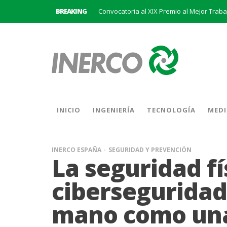
Convocatoria al XIX Premio al Mejor Trab
BREAKING
INERCO se adhiere a la Alianza #CEOPorL
INERCO se une a BatteryPlat: Un nuevo hi
Abierto el plazo de solicitudes para el P
INERCO participa en la V Edición Sputnik
INICIO
INGENIERÍA
TECNOLOGÍA
MEDI
INERCO ESPAÑA
SEGURIDAD Y PREVENCIÓN
La seguridad fís
ciberseguridad 
mano como una 