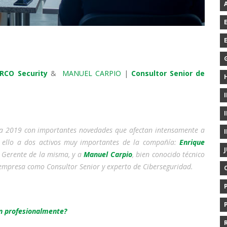
ERCO Security
&
MANUEL CARPIO
|
Consultor Senior de
za 2019 con importantes novedades que afectan intensamente a
r ello a dos activos muy importantes de la compañía:
Enrique
r Gerente de la misma, y a
Manuel Carpio
, bien conocido técnico
a empresa como Consultor Senior y experto de Ciberseguridad.
an profesionalmente?