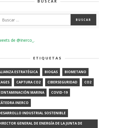
BUSCAR
weets de @Inerco_.
ETIQUETAS
ALIANZA ESTRATÉGICA
BIOGAS
BIOMETANO
CAGES
CAPTURA CO2
CIBERSEGURIDAD
CO2
CONTAMINACIÓN MARINA
COVID-19
CÁTEDRA INERCO
DESARROLLO INDUSTRIAL SOSTENIBLE
DIRECTOR GENERAL DE ENERGÍA DE LA JUNTA DE