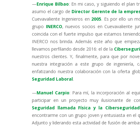
—
Enrique Bilbao
: En mi caso, y siguiendo el plan 
asumo el cargo de
Director Gerente de la empre
Cuevavaliente Ingenieros en
2005
. Es por ello un m
grupo
INERCO
, nuevos socios en Cuevavaliente ju
coincida con el fuerte impulso que estamos teniend
INERCO nos brinda. Además este año que empieza 
llevamos perfilando desde 2016: el de la
Ciberseguri
nuestros clientes. Y, finalmente, para que por 
nuestra integración a este grupo de ingeniería,
enfatizando nuestra colaboración con la oferta gl
Seguridad Laboral
.
—
Manuel Carpio
: Para mí, la incorporación al eq
participar en un proyecto muy ilusionante de co
Seguridad
llamada Física y la Cibersegurid
encontrarme con un grupo joven y entusiasta en el 
Adjunto y liderando esta actividad de fusión de amba