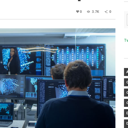
0
3.7K
0
T