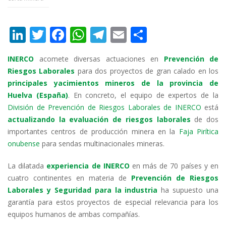
Li
T
F
W
T
E
C
n
w
ac
h
el
m
o
INERCO
acomete diversas actuaciones en
Prevención de
k
itt
e
at
e
ai
m
Riesgos Laborales
para dos proyectos de gran calado en los
e
er
b
s
gr
l
p
principales yacimientos mineros de la provincia de
dI
o
A
a
ar
Huelva (España)
. En concreto, el equipo de expertos de la
División de Prevención de Riesgos Laborales de INERCO
está
n
o
p
m
ti
actualizando la evaluación de riesgos laborales
de dos
k
p
r
importantes centros de producción minera en la
Faja Pirítica
onubense
para sendas multinacionales mineras.
La dilatada
experiencia de INERCO
en más de 70 países y en
cuatro continentes en materia de
Prevención de Riesgos
Laborales y Seguridad para la industria
ha supuesto una
garantía para estos proyectos de especial relevancia para los
equipos humanos de ambas compañías.