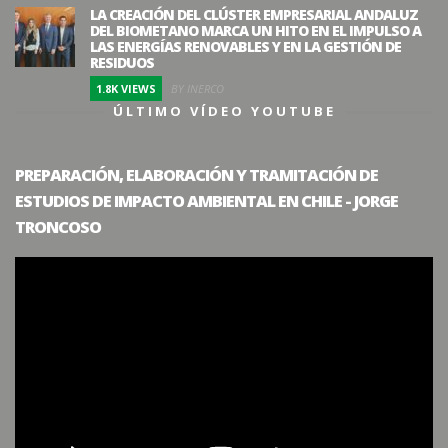
LA CREACIÓN DEL CLÚSTER EMPRESARIAL ANDALUZ
DEL BIOMETANO MARCA UN HITO EN EL IMPULSO A
LAS ENERGÍAS RENOVABLES Y EN LA GESTIÓN DE
RESIDUOS
1.8K VIEWS
BY INERCO
ÚLTIMO VÍDEO YOUTUBE
PREPARACIÓN, ELABORACIÓN Y TRAMITACIÓN DE
ESTUDIOS DE IMPACTO AMBIENTAL EN CHILE - JORGE
TRONCOSO