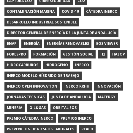
CAPTURA CO2
CIBERSEGURIDAD
CO2
CONTAMINACIÓN MARINA
COVID-19
CÁTEDRA INERCO
DESARROLLO INDUSTRIAL SOSTENIBLE
DIRECTOR GENERAL DE ENERGÍA DE LA JUNTA DE ANDALUCÍA
ENAP
ENERGÍA
ENERGÍAS RENOVABLES
EOS VIEWER
FORESPRO
FORMACIÓN
GESTIÓN SOCIAL
H2
HAZOP
HIDROCARBUROS
HIDRÓGENO
INERCO
INERCO MODELO HÍBDRIDO DE TRABAJO
INERCO OPEN INNOVATION
INERCO RRHH
INNOVACIÓN
JORNADAS TÉCNICAS
JUNTA DE ANDALUCÍA
MATERGY
MINERIA
OIL&GAS
ORBITAL EOS
PREMIO CÁTEDRA INERCO
PREMIOS INERCO
PREVENCIÓN DE RIESGOS LABORALES
REACH