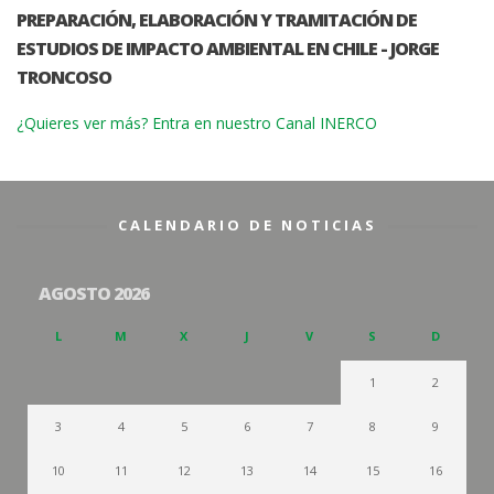
PREPARACIÓN, ELABORACIÓN Y TRAMITACIÓN DE
ESTUDIOS DE IMPACTO AMBIENTAL EN CHILE - JORGE
TRONCOSO
¿Quieres ver más? Entra en nuestro Canal INERCO
CALENDARIO DE NOTICIAS
AGOSTO 2026
L
M
X
J
V
S
D
1
2
3
4
5
6
7
8
9
10
11
12
13
14
15
16