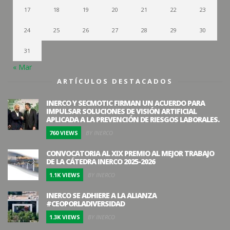
17
18
19
20
21
22
23
24
25
26
27
28
29
30
31
« Mar
ARTÍCULOS DESTACADOS
INERCO Y SECMOTIC FIRMAN UN ACUERDO PARA
IMPULSAR SOLUCIONES DE VISIÓN ARTIFICIAL
APLICADA A LA PREVENCIÓN DE RIESGOS LABORALES.
760 VIEWS
BY INERCO
CONVOCATORIA AL XIX PREMIO AL MEJOR TRABAJO
DE LA CÁTEDRA INERCO 2025-2026
1.1K VIEWS
BY INERCO
INERCO SE ADHIERE A LA ALIANZA
#CEOPORLADIVERSIDAD
1.3K VIEWS
BY INERCO