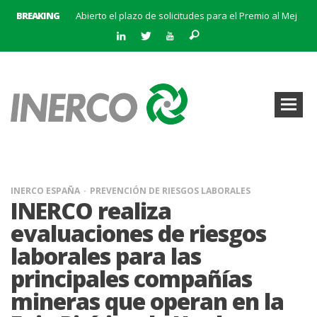
BREAKING
Abierto el plazo de solicitudes para el Premio al Mejor Trabajo de la Cátedra INERCO 2024
El equipo directivo (liderado por su Director General, Pedro Marín Aranda) y Chalten Inversiones adquieren la mayoría de INERCO
INERCO participa en la V Edición Sputnik
INERCO y Secmotic firman un acuerdo para impulsar soluciones de Visión Artificial aplicada a la prevención de riesgos laborales.
Convocatoria al XIX Premio al Mejor Trabajo de la Cátedra INERCO 2025-2026
INERCO se adhiere a la Alianza #CEOPorLaDiversidad
La creación del Clúster Empresarial Andaluz del Biometano marca un hito en el impulso a las energías renovables y en la gestión de residuos
INERCO se une a BatteryPlat: Un nuevo hito en el almacenamiento de energía
INERCO ESPAÑA
PREVENCIÓN DE RIESGOS LABORALES
INERCO realiza
evaluaciones de riesgos
laborales para las
principales compañías
mineras que operan en la