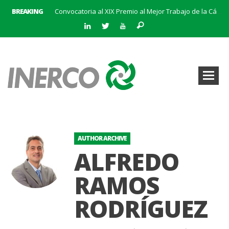
Convocatoria al XIX Premio al Mejor Trabajo de la Cátedra INERCO 2025-2026
BREAKING
INERCO se adhiere a la Alianza #CEOPorLaDiversidad
La creación del Clúster Empresarial Andaluz del Biometano marca un hito en el impulso a las energías renovables y en la gestión de residuos
INERCO se une a BatteryPlat: Un nuevo hito en el almacenamiento de energía
Abierto el plazo de solicitudes para el Premio al Mejor Trabajo de la Cátedra INERCO 2024
El equipo directivo (liderado por su Director General, Pedro Marín Aranda) y Chalten Inversiones adquieren la mayoría de INERCO
INERCO participa en la V Edición Sputnik
INERCO y Secmotic firman un acuerdo para impulsar soluciones de Visión Artificial aplicada a la prevención de riesgos laborales.
AUTHOR ARCHIVE
ALFREDO
RAMOS
RODRÍGUEZ