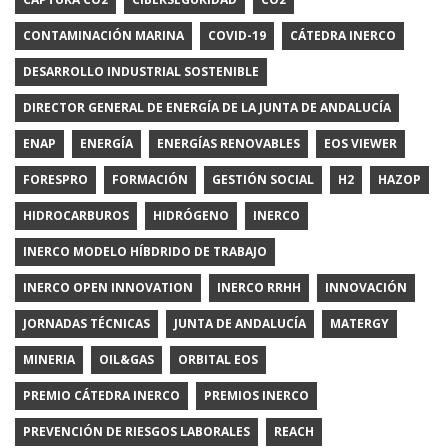
CONTAMINACIÓN MARINA
COVID-19
CÁTEDRA INERCO
DESARROLLO INDUSTRIAL SOSTENIBLE
DIRECTOR GENERAL DE ENERGÍA DE LA JUNTA DE ANDALUCÍA
ENAP
ENERGÍA
ENERGÍAS RENOVABLES
EOS VIEWER
FORESPRO
FORMACIÓN
GESTIÓN SOCIAL
H2
HAZOP
HIDROCARBUROS
HIDRÓGENO
INERCO
INERCO MODELO HÍBDRIDO DE TRABAJO
INERCO OPEN INNOVATION
INERCO RRHH
INNOVACIÓN
JORNADAS TÉCNICAS
JUNTA DE ANDALUCÍA
MATERGY
MINERIA
OIL&GAS
ORBITAL EOS
PREMIO CÁTEDRA INERCO
PREMIOS INERCO
PREVENCIÓN DE RIESGOS LABORALES
REACH