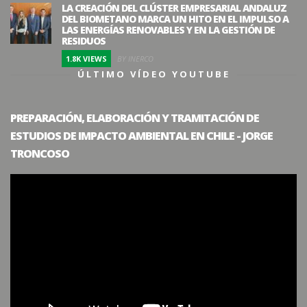
LA CREACIÓN DEL CLÚSTER EMPRESARIAL ANDALUZ
DEL BIOMETANO MARCA UN HITO EN EL IMPULSO A
LAS ENERGÍAS RENOVABLES Y EN LA GESTIÓN DE
RESIDUOS
1.8K VIEWS
BY INERCO
ÚLTIMO VÍDEO YOUTUBE
PREPARACIÓN, ELABORACIÓN Y TRAMITACIÓN DE
ESTUDIOS DE IMPACTO AMBIENTAL EN CHILE - JORGE
TRONCOSO