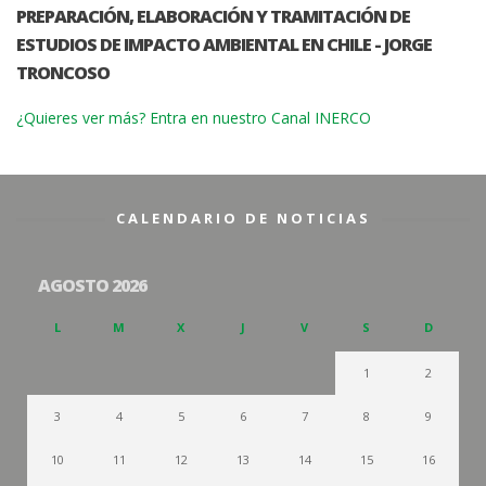
PREPARACIÓN, ELABORACIÓN Y TRAMITACIÓN DE
ESTUDIOS DE IMPACTO AMBIENTAL EN CHILE - JORGE
TRONCOSO
¿Quieres ver más? Entra en nuestro Canal INERCO
CALENDARIO DE NOTICIAS
AGOSTO 2026
L
M
X
J
V
S
D
1
2
3
4
5
6
7
8
9
10
11
12
13
14
15
16