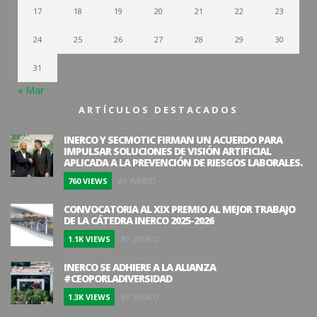
17
18
19
20
21
22
23
24
25
26
27
28
29
30
31
« Mar
ARTÍCULOS DESTACADOS
INERCO Y SECMOTIC FIRMAN UN ACUERDO PARA
IMPULSAR SOLUCIONES DE VISIÓN ARTIFICIAL
APLICADA A LA PREVENCIÓN DE RIESGOS LABORALES.
760 VIEWS
BY INERCO
CONVOCATORIA AL XIX PREMIO AL MEJOR TRABAJO
DE LA CÁTEDRA INERCO 2025-2026
1.1K VIEWS
BY INERCO
INERCO SE ADHIERE A LA ALIANZA
#CEOPORLADIVERSIDAD
1.3K VIEWS
BY INERCO