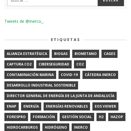
Tweets de @Inerco_.
ETIQUETAS
ALIANZA ESTRATÉGICA
BIOGAS
BIOMETANO
CAGES
CAPTURA CO2
CIBERSEGURIDAD
CO2
CONTAMINACIÓN MARINA
COVID-19
CÁTEDRA INERCO
DESARROLLO INDUSTRIAL SOSTENIBLE
DIRECTOR GENERAL DE ENERGÍA DE LA JUNTA DE ANDALUCÍA
ENAP
ENERGÍA
ENERGÍAS RENOVABLES
EOS VIEWER
FORESPRO
FORMACIÓN
GESTIÓN SOCIAL
H2
HAZOP
HIDROCARBUROS
HIDRÓGENO
INERCO