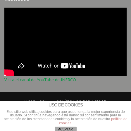
Visita el canal de YouTube de INERCO
AVISO LEGAL
POLÍTICA DE PRIVACIDAD
USO DE COOKIES
POLÍTICA DE COMPLIANCE
CONTACTO
INERCO
Este sitio web utiliza cookies para que usted tenga la mejor experiencia de
usuario. Si continúa navegando está dando su consentimiento para la
CANAL DE DENUNCIAS
aceptación de las mencionadas cookies y la aceptación de nuestra
política de
cookies
.
ACEPTAR