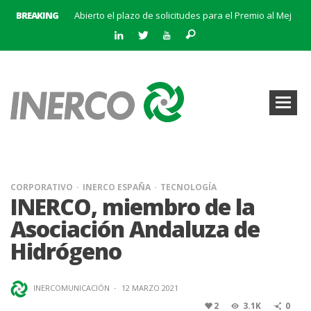
BREAKING
Abierto el plazo de solicitudes para el Premio al Mejor Trabajo de la Cátedra INERCO 2024
El equipo directivo (liderado por su Director General, Pedro Marín Aranda) y Chalten Inversiones adquieren la mayoría de INERCO
INERCO participa en la V Edición Sputnik
INERCO y Secmotic firman un acuerdo para impulsar soluciones de Visión Artificial aplicada a la prevención de riesgos laborales.
Convocatoria al XIX Premio al Mejor Trabajo de la Cátedra INERCO 2025-2026
INERCO se adhiere a la Alianza #CEOPorLaDiversidad
La creación del Clúster Empresarial Andaluz del Biometano marca un hito en el impulso a las energías renovables y en la gestión de residuos
INERCO se une a BatteryPlat: Un nuevo hito en el almacenamiento de energía
CORPORATIVO
INERCO ESPAÑA
TECNOLOGÍA
INERCO, miembro de la
Asociación Andaluza de
Hidrógeno
INERCOMUNICACIÓN
·
12 MARZO 2021
2
3.1K
0