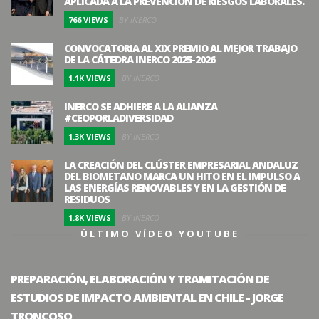
APLICADA A LA PREVENCIÓN DE RIESGOS LABORALES.
766 VIEWS
BY INERCO
CONVOCATORIA AL XIX PREMIO AL MEJOR TRABAJO
DE LA CÁTEDRA INERCO 2025-2026
1.1K VIEWS
BY INERCO
INERCO SE ADHIERE A LA ALIANZA
#CEOPORLADIVERSIDAD
1.3K VIEWS
BY INERCO
LA CREACIÓN DEL CLÚSTER EMPRESARIAL ANDALUZ
DEL BIOMETANO MARCA UN HITO EN EL IMPULSO A
LAS ENERGÍAS RENOVABLES Y EN LA GESTIÓN DE
RESIDUOS
1.8K VIEWS
BY INERCO
ÚLTIMO VÍDEO YOUTUBE
PREPARACIÓN, ELABORACIÓN Y TRAMITACIÓN DE
ESTUDIOS DE IMPACTO AMBIENTAL EN CHILE - JORGE
TRONCOSO