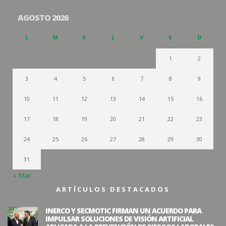
AGOSTO 2026
L
M
X
J
V
S
D
1
2
3
4
5
6
7
8
9
10
11
12
13
14
15
16
17
18
19
20
21
22
23
24
25
26
27
28
29
30
31
« Mar
ARTÍCULOS DESTACADOS
INERCO Y SECMOTIC FIRMAN UN ACUERDO PARA
IMPULSAR SOLUCIONES DE VISIÓN ARTIFICIAL