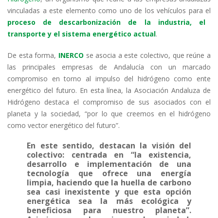
e
er
b
s
gr
l
p
vinculadas a este elemento como uno de los vehículos para el
dI
o
A
a
ar
proceso de descarbonización de la industria, el
transporte y el sistema energético actual
.
n
o
p
m
ti
k
p
r
De esta forma,
INERCO
se asocia a este colectivo, que reúne a
las principales empresas de Andalucía con un marcado
compromiso en torno al impulso del hidrógeno como ente
energético del futuro. En esta línea, la Asociación Andaluza de
Hidrógeno destaca el compromiso de sus asociados con el
planeta y la sociedad, “por lo que creemos en el hidrógeno
como vector energético del futuro”.
En este sentido, destacan la visión del
colectivo: centrada en “la existencia,
desarrollo e implementación de una
tecnología que ofrece una energía
limpia, haciendo que la huella de carbono
sea casi inexistente y que esta opción
energética sea la más ecológica y
beneficiosa para nuestro planeta”.